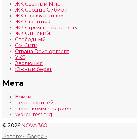
ЖК Светлый Мир
ЖК Сердце Сибири
ЖК Сказочный лес
ЖК Станция Л
ЖК Стремление к свету
ЖК Финский
Свободный
СМ Сити
Страна Development
УКС
Эволюция
Южный берег
Мета
Войти
Лента записей
Лента комментариев
WordPress.org
© 2026
NOVA 360
Наверх
↑
Вверх
↑